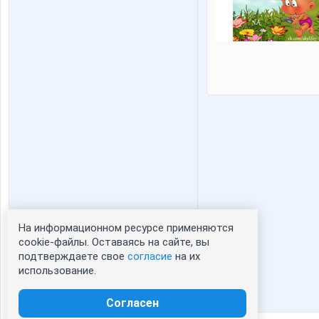
На информационном ресурсе применяются
Статистика портрета:
cookie-файлы. Оставаясь на сайте, вы
подтверждаете свое
согласие
на их
сейчас просматривают портрет - 0
использование.
зарегистрированные пользователи
посетившие портрет за 7 дней - 0
Согласен