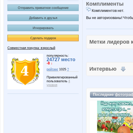
Комплименты
Отправить приватное сообщение
Комплиментов нет.
Вы не авторизованы! Чтоб
Добавить в друзья
Игнорировать
Сделать подарок
Метки лидеров
Совместная покупка: взрослый
популярность:
24727 место
-8 ↓
Интервью
рейтинг
1025
?
Привилегированный
пользователь
4
уровня
Последние
фотогра