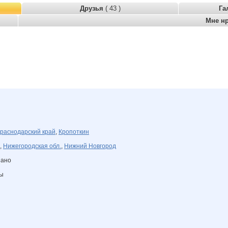
Друзья
( 43 )
Га
Мне н
раснодарский край
,
Кропоткин
,
Нижегородская обл.
,
Нижний Новгород
зано
ны