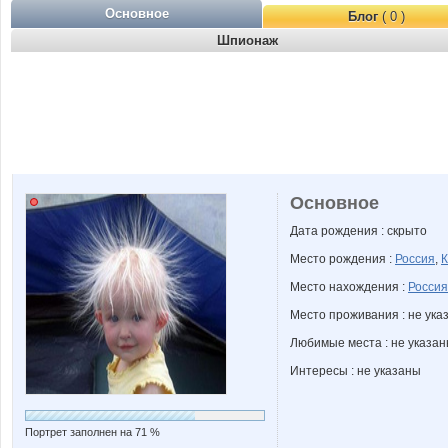
Основное
Блог
( 0 )
Шпионаж
Основное
Дата рождения : скрыто
Место рождения :
Россия
,
К
Место нахождения :
Россия
Место проживания : не ука
Любимые места : не указа
Интересы : не указаны
Портрет заполнен на 71 %