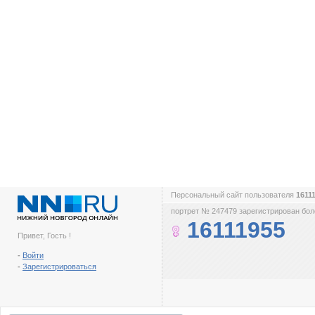
Персональный сайт пользователя
1611
портрет № 247479 зарегистрирован боле
16111955
Привет, Гость !
-
Войти
-
Зарегистрироваться