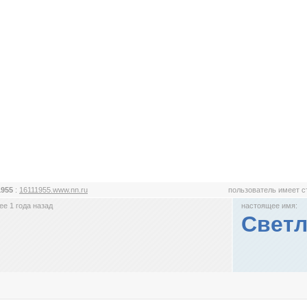
1955
:
16111955.www.nn.ru
пользователь имеет 
е 1 года назад
настоящее имя:
Светл